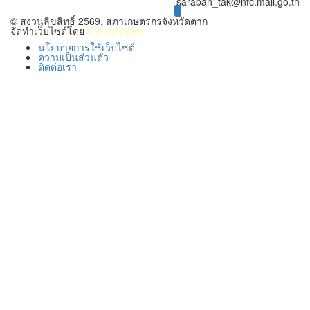
saraban_tak@nfc.mail.go.th
facebook.com/nfctakofficial
© สงวนลิขสิทธิ์ 2569. สภาเกษตรกรจังหวัดตาก
จัดทำเว็บไซต์โดย
khontamweb
นโยบายการใช้เว็บไซต์
ความเป็นส่วนตัว
ติดต่อเรา